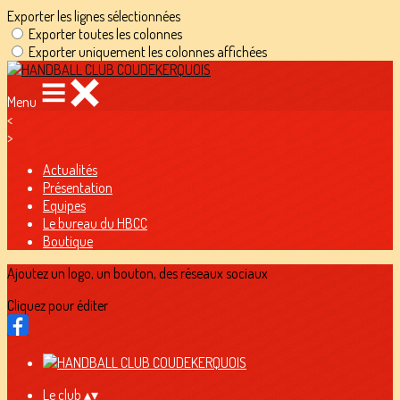
Exporter les lignes sélectionnées
Exporter toutes les colonnes
Exporter uniquement les colonnes affichées
Menu
<
>
Actualités
Présentation
Equipes
Le bureau du HBCC
Boutique
Ajoutez un logo, un bouton, des réseaux sociaux
Cliquez pour éditer
Le club
▴
▾