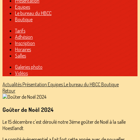
Présentation
Equipes
Le bureau du HBCC
Boutique
Tarifs
Adhésion
Inscription
Horaires
Salles
Galeries photo
Vidéos
Actualités
Présentation
Equipes
Le bureau du HBCC
Boutique
Retour
Goûter de Noël 2024
Le 15 décembre c'est déroulé notre 3éme goûter de Noël à la salle
Hoestlandt.
Le comité évènementiel a fait fort cette année avec de nouvelles