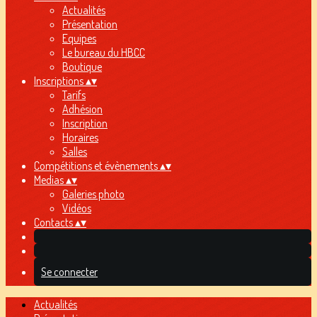
Actualités
Présentation
Equipes
Le bureau du HBCC
Boutique
Inscriptions
▴
▾
Tarifs
Adhésion
Inscription
Horaires
Salles
Compétitions et évènements
▴
▾
Medias
▴
▾
Galeries photo
Vidéos
Contacts
▴
▾
Se connecter
Actualités