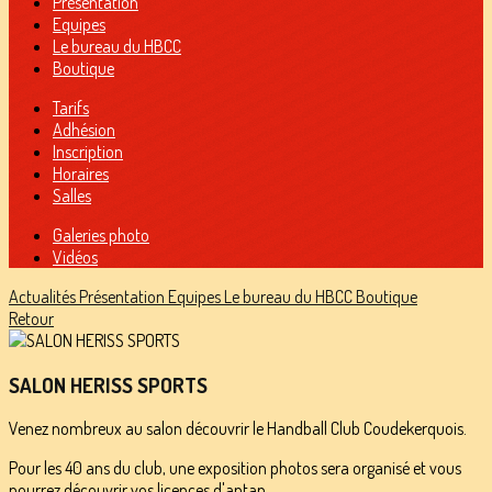
Présentation
Equipes
Le bureau du HBCC
Boutique
Tarifs
Adhésion
Inscription
Horaires
Salles
Galeries photo
Vidéos
Actualités
Présentation
Equipes
Le bureau du HBCC
Boutique
Retour
SALON HERISS SPORTS
Venez nombreux au salon découvrir le Handball Club Coudekerquois.
Pour les 40 ans du club, une exposition photos sera organisé et vous
pourrez découvrir vos licences d'antan.