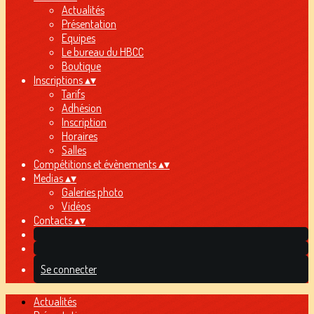
Actualités
Présentation
Equipes
Le bureau du HBCC
Boutique
Inscriptions
▴
▾
Tarifs
Adhésion
Inscription
Horaires
Salles
Compétitions et évènements
▴
▾
Medias
▴
▾
Galeries photo
Vidéos
Contacts
▴
▾
Se connecter
Actualités