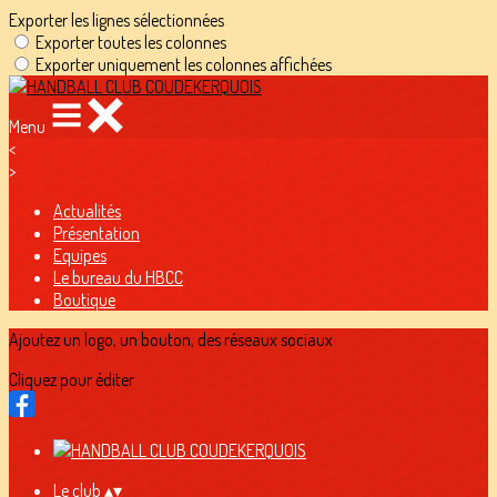
Exporter les lignes sélectionnées
Exporter toutes les colonnes
Exporter uniquement les colonnes affichées
Menu
<
>
Actualités
Présentation
Equipes
Le bureau du HBCC
Boutique
Ajoutez un logo, un bouton, des réseaux sociaux
Cliquez pour éditer
Le club
▴
▾